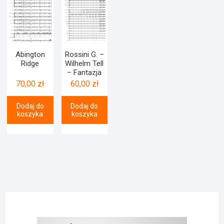
Abington
Rossini G. –
Ridge
Wilhelm Tell
– Fantazja
70,00
zł
60,00
zł
Dodaj do
Dodaj do
koszyka
koszyka