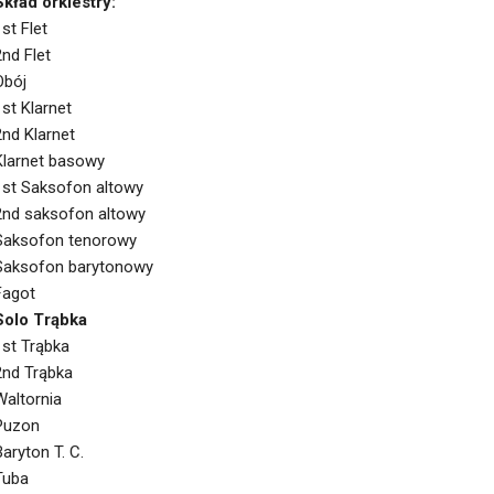
Skład orkiestry:
1st Flet
2nd Flet
Obój
1st Klarnet
2nd Klarnet
Klarnet basowy
1st Saksofon altowy
2nd saksofon altowy
Saksofon tenorowy
Saksofon barytonowy
Fagot
Solo Trąbka
1st Trąbka
2nd Trąbka
Waltornia
Puzon
Baryton T. C.
Tuba