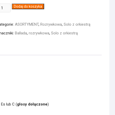
ość
Dodaj do koszyka
llad
or
ategorie:
ASORTYMENT
,
Rozrywkowa
,
Solo z orkiestrą
rumpet
naczniki:
Ballada
,
rozrywkowa
,
Solo z orkiestrą
Es lub C (
głosy
dołączone
)