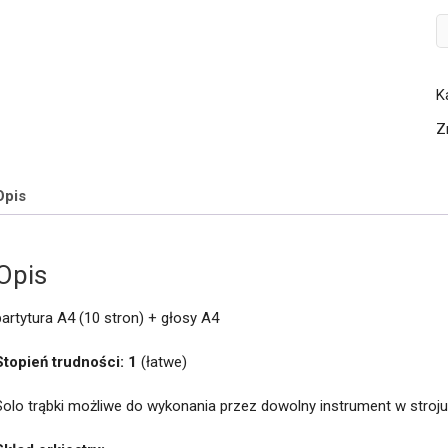
il
Ba
f
K
T
Z
Opis
Opis
partytura A4 (10 stron) + głosy A4
Stopień trudności: 1
(łatwe)
Solo trąbki możliwe do wykonania przez dowolny instrument w stroju 